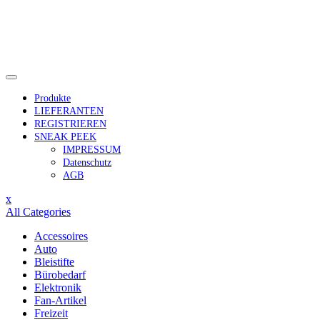
Skip
to
content
Produkte
LIEFERANTEN
REGISTRIEREN
SNEAK PEEK
IMPRESSUM
Datenschutz
AGB
Close
x
Menu
All Categories
Accessoires
Auto
Bleistifte
Bürobedarf
Elektronik
Fan-Artikel
Freizeit