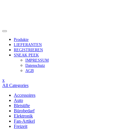
Skip
to
content
Produkte
LIEFERANTEN
REGISTRIEREN
SNEAK PEEK
IMPRESSUM
Datenschutz
AGB
Close
x
Menu
All Categories
Accessoires
Auto
Bleistifte
Bürobedarf
Elektronik
Fan-Artikel
Freizeit