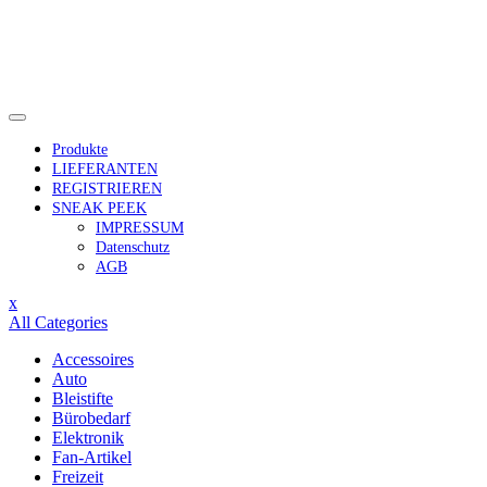
Skip
to
content
Produkte
LIEFERANTEN
REGISTRIEREN
SNEAK PEEK
IMPRESSUM
Datenschutz
AGB
Close
x
Menu
All Categories
Accessoires
Auto
Bleistifte
Bürobedarf
Elektronik
Fan-Artikel
Freizeit